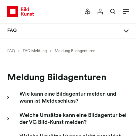
FAQ
FAQ Meldung
FAQ
›
FAQ Meldung
›
Meldung Bildagenturen
Neues Mitgliederportal
Meldeverfahren
Meldung Bildagenturen
Meldung Buch
Meldung Einzelbilder
Wie kann eine Bildagentur melden und
wann ist Meldeschluss?
Meldung Honorar
Meldung Werkpräsentationen
Welche Umsätze kann eine Bildagentur bei
der VG Bild-Kunst melden?
Meldung Kunst am Bau
Meldung Social Media