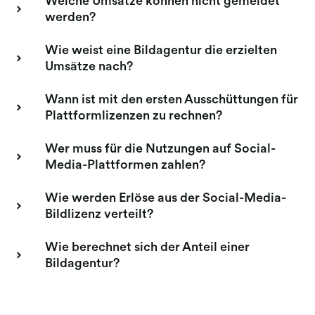
Welche Umsätze können nicht gemeldet
werden?
Meldung Bildagenturen
Wie weist eine Bildagentur die erzielten
Meldung Buchverlage
Umsätze nach?
Meldung Film
Wann ist mit den ersten Ausschüttungen für
Meldung Werbefilm
Plattformlizenzen zu rechnen?
Wer muss für die Nutzungen auf Social-
Media-Plattformen zahlen?
Wie werden Erlöse aus der Social-Media-
Bildlizenz verteilt?
Wie berechnet sich der Anteil einer
Bildagentur?