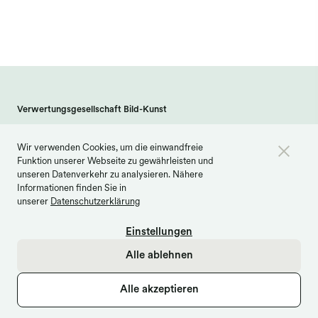
Verwertungsgesellschaft Bild-Kunst
Weberstraße 61 · 53113 Bonn
Wir verwenden Cookies, um die einwandfreie
info@bildkunst.de
·
Telefon 0228 979 20 -600
Funktion unserer Webseite zu gewährleisten und
Kontakt
Impressum
Datenschutz
unseren Datenverkehr zu analysieren. Nähere
Informationen finden Sie in
Barrierefreiheit
Cookie Einstellungen
unserer
Datenschutzerklärung
Einstellungen
Alle ablehnen
Alle akzeptieren