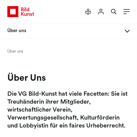
Über uns
Aufgaben
Über uns
Organisation
Kooperationen Inland
Über Uns
Kooperationen Ausland
Kulturförderung
Die VG Bild-Kunst hat viele Facetten: Sie ist
Treuhänderin ihrer Mitglieder,
Soziale Unterstützung
wirtschaftlicher Verein,
NEUSTART KULTUR
Verwertungsgesellschaft, Kulturförderin
Presse
und Lobbyistin für ein faires Urheberrecht.
Kontakt