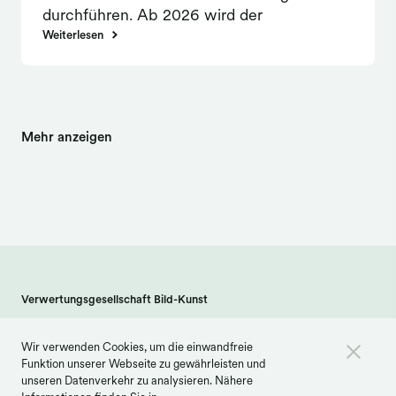
durchführen. Ab 2026 wird der
Meldeschluss auf den 31. März vorverlegt.
Weiterlesen
Im laufenden Jahr 2025 lag er jedoch noch
wie in den letzten Jahren auf dem 30. Juni.
Die Kollektivausschüttungen werden
deshalb zum größten Teil erst im und nach
Mehr anzeigen
dem vierten Quartal erfolgen.
Verwertungsgesellschaft Bild-Kunst
Weberstraße 61 · 53113 Bonn
Wir verwenden Cookies, um die einwandfreie
info@bildkunst.de
·
Telefon 0228 979 20 -600
Funktion unserer Webseite zu gewährleisten und
Kontakt
Impressum
Datenschutz
unseren Datenverkehr zu analysieren. Nähere