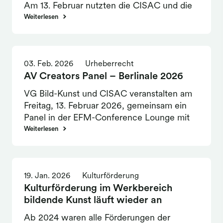
dagegen.
Am 13. Februar nutzten die CISAC und die
VG Bild-Kunst den Rahmen des European
Weiterlesen
Film Market in Berlin, um den Blick weg
vom Glamour der Branche und hin zur
wirtschaftlichen Situation der
03. Feb. 2026
Urheberrecht
Filmurheber*innen zu lenken.
AV Creators Panel – Berlinale 2026
VG Bild-Kunst und CISAC veranstalten am
Freitag, 13. Februar 2026, gemeinsam ein
Panel in der EFM-Conference Lounge mit
dem Titel „Sustaining AV Creators in a
Weiterlesen
Shifting Market: The Economic Power of
Authors’ Rights”. Diskutiert werden aktuelle
wirtschaftliche Herausforderungen für
19. Jan. 2026
Kulturförderung
Filmschaffende.
Kulturförderung im Werkbereich
bildende Kunst läuft wieder an
Ab 2024 waren alle Förderungen der