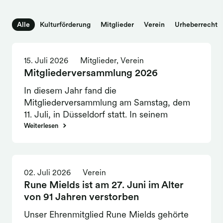
Alle
Kulturförderung
Mitglieder
Verein
Urheberrecht
15. Juli 2026
Mitglieder, Verein
Mitgliederversammlung 2026
In diesem Jahr fand die
Mitgliederversammlung am Samstag, dem
11. Juli, in Düsseldorf statt. In seinem
Geschäftsbericht zog Urban Pappi
Weiterlesen
Konsequenzen aus dem Erlösrückgang: Die
Abhängigkeit der VG Bild-Kunst von der
Privatkopievergütung müsse verringert
02. Juli 2026
Verein
werden. Dies setze voraus, dass neue,
Rune Mields ist am 27. Juni im Alter
kollektiv zu verwaltende Erlösquellen vom
von 91 Jahren verstorben
Gesetzgeber robust ausgestaltet würden.
Gerichtsverfahren, die teilweise länger als
Unser Ehrenmitglied Rune Mields gehörte
zehn Jahre in Anspruch nehmen, seien für