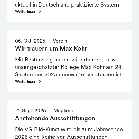
aktuell in Deutschland praktizierte System
der Privatkopievergütung, das für mehr als
Weiterlesen
die Hälfte der Erlöse der VG Bild-Kunst
verantwortlich ist. Forderungen nach einem
Systemwechsel, der jahrelange
06. Okt. 2025
Verein
Einnahmeausfälle zur Folge gehabt hätte,
Wir trauern um Max Kohr
wurden analysiert und auf Basis guter
Argumente zurückgewiesen.
Mit Bestürzung haben wir erfahren, dass
unser geschätzter Kollege Max Kohr am 24.
September 2025 unerwartet verstorben ist.
Er war erst am 26. Juli 2025 neu in den
Weiterlesen
Vorstand der VG Bild-Kunst gewählt
worden.
10. Sept. 2025
Mitglieder
Anstehende Ausschüttungen
Die VG Bild-Kunst wird bis zum Jahresende
2025 eine Reihe von Ausschüttungen