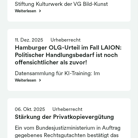
Stiftung Kulturwerk der VG Bild-Kunst
vorerst ausgesetzt worden. Im Laufe dieses
Weiterlesen
Jahres kann nun auch die Kulturförderung
der Berufsgruppe I wieder aufgenommen
werden.
11. Dez. 2025
Urheberrecht
Hamburger OLG-Urteil im Fall LAION:
Politischer Handlungsbedarf ist noch
offensichtlicher als zuvor!
Datensammlung für KI-Training: Im
Verfahren des Fotografen Robert Kneschke
Weiterlesen
gegen LAION hat das Hanseatische
Oberlandesgericht (OLG) in der
Berufungsinstanz die Position der
06. Okt. 2025
Urheberrecht
Rechteinhaber*innen durch seine
Stärkung der Privatkopievergütung
Entscheidung geschwächt. Politischer
Handlungsbedarf ist nun offensichtlich.
Ein vom Bundesjustizministerium in Auftrag
gegebenes Rechtsgutachten bestätigt das