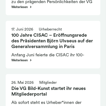
zu den prägenden Persönlichkeiten der VG
die Urheber*innen nicht hinzunehmen.
Bild-Kunst, für die sie mit Unterbrechungen
Weiterlesen
von 1977 bis 2007 als Verwaltungsrätin,
zuletzt als Vorsitzende des
Verwaltungsrates aktiv war.
17. Juni 2026
Urheberrecht
100 Jahre CISAC – Eröffnungsrede
des Präsidenten Björn Ulvaeus auf der
Generalversammlung in Paris
Anfang Juni feierte die CISAC ihr 100-
jähriges Bestehen in Paris. Auf der
Weiterlesen
Generalversammlung am 4. Juni hielt der
CISAC-Präsident Björn Ulvaeus eine
vielbeachtete Eröffnungsrede zum Thema
26. Mai 2026
Mitglieder
KI, die wir hier in deutscher Übersetzung
Die VG Bild-Kunst startet ihr neues
vollständig veröffentlichen.
Mitgliederportal
Ab sofort steht es Urheber*innen der