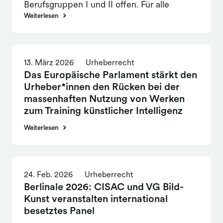
Berufsgruppen I und II offen. Für alle
anderen wird es in Kürze geöffnet. Zum
Weiterlesen
Start ermöglicht das Portal die Abgabe der
Meldungen für das Nutzungsjahr 2026.
Weitere Funktionalitäten werden folgen.
13. März 2026
Urheberrecht
Das Europäische Parlament stärkt den
Urheber*innen den Rücken bei der
massenhaften Nutzung von Werken
zum Training künstlicher Intelligenz
Am 6. März 2026 hat das Europäische
Weiterlesen
Parlament mit überwältigender Mehrheit
den vom deutschen EU-Abgeordneten Axel
Voss verantworteten Bericht zum
24. Feb. 2026
Urheberrecht
„Urheberrecht in Zeiten Künstlicher
Berlinale 2026: CISAC und VG Bild-
Intelligenz“ verabschiedet. 460
Kunst veranstalten international
Parlamentarier*innen stimmten für den
besetztes Panel
Report, 88 enthielten sich und 71 stimmten