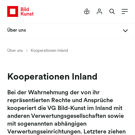
Über uns
Aufgaben
Über uns
›
Kooperationen Inland
Organisation
Kooperationen Inland
Kooperationen Inland
Kooperationen Ausland
Kulturförderung
Bei der Wahrnehmung der von ihr
repräsentierten Rechte und Ansprüche
Soziale Unterstützung
kooperiert die VG Bild-Kunst im Inland mit
NEUSTART KULTUR
anderen Verwertungsgesellschaften sowie
Presse
mit sogenannten abhängigen
Verwertungseinrichtungen. Letztere ziehen
Kontakt