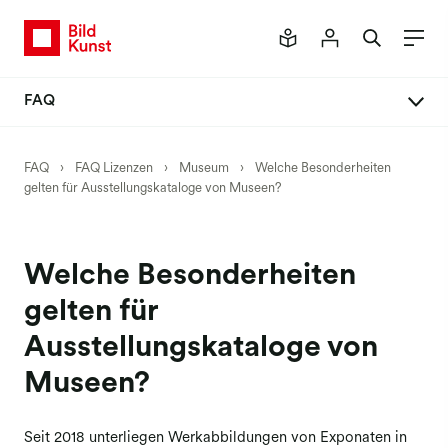
FAQ
FAQ Lizenzen
FAQ
›
FAQ Lizenzen
›
Museum
›
Welche Besonderheiten
gelten für Ausstellungskataloge von Museen?
Allgemeines
Verlage & Printnutzungen
Museum
Welche Besonderheiten
Presse
gelten für
Fernsehen & Film
Ausstellungskataloge von
Kunsthandel
Museen?
Folgerecht
Seit 2018 unterliegen Werkabbildungen von Exponaten in