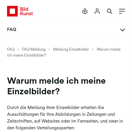
FAQ
FAQ Meldung
FAQ
›
FAQ Meldung
›
Meldung Einzelbilder
›
Warum melde
ich meine Einzelbilder?
Neues Mitgliederportal
Meldeverfahren
Meldung Buch
Warum melde ich meine
Meldung Einzelbilder
Einzelbilder?
Meldung Honorar
Durch die Meldung Ihrer Einzelbilder erhalten Sie
Meldung Werkpräsentationen
Ausschüttungen für Ihre Abbildungen in Zeitungen und
Meldung Kunst am Bau
Zeitschriften, auf Websites oder im Fernsehen, und zwar in
den folgenden Verteilungssparten:
Meldung Social Media