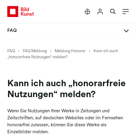
FAQ
FAQ Meldung
FAQ
›
FAQ Meldung
›
Meldung Honorar
›
Kann ich auch
„honorarfreie Nutzungen“ melden?
Neues Mitgliederportal
Meldeverfahren
Meldung Buch
Kann ich auch „honorarfreie
Meldung Einzelbilder
Nutzungen“ melden?
Meldung Honorar
Wenn Sie Nutzungen Ihrer Werke in Zeitungen und
Meldung Werkpräsentationen
Zeitschriften, auf deutschen Websites oder im Fernsehen
Meldung Kunst am Bau
honorarfrei zulassen, können Sie diese Werke als
Einzelbilder melden.
Meldung Social Media