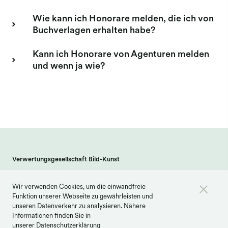
Wie kann ich Honorare melden, die ich von
Buchverlagen erhalten habe?
Kann ich Honorare von Agenturen melden
und wenn ja wie?
Verwertungsgesellschaft Bild-Kunst
Weberstraße 61 · 53113 Bonn
Wir verwenden Cookies, um die einwandfreie
info@bildkunst.de
·
Telefon 0228 979 20 -600
Funktion unserer Webseite zu gewährleisten und
Kontakt
Impressum
Datenschutz
unseren Datenverkehr zu analysieren. Nähere
Informationen finden Sie in
Barrierefreiheit
Cookie Einstellungen
unserer
Datenschutzerklärung