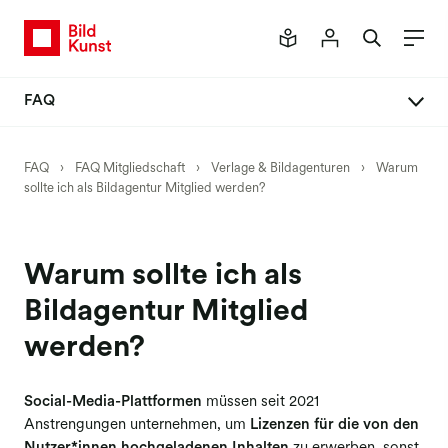
FAQ
FAQ Mitgliedschaft
FAQ
›
FAQ Mitgliedschaft
›
Verlage & Bildagenturen
›
Warum
sollte ich als Bildagentur Mitglied werden?
Mitglied werden
Vertrag abschließen
Daten ändern
Warum sollte ich als
Passwort anfordern
Bildagentur Mitglied
Vertrag ändern
werden?
Vertrag kündigen
Social-Media-Plattformen
müssen seit 2021
Rechtsnachfolge
Anstrengungen unternehmen, um
Lizenzen für die von den
Verlage & Bildagenturen