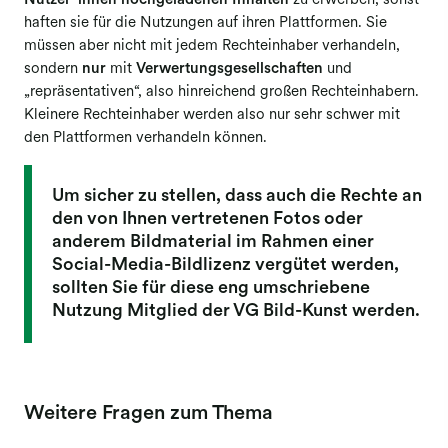
Nutzer*innen hochgeladenen Inhalten
zu erwerben, sonst
haften sie für die Nutzungen auf ihren Plattformen. Sie
Berufsgruppenversammlungen
müssen aber nicht mit jedem Rechteinhaber verhandeln,
sondern
nur
mit
Verwertungsgesellschaften
und
Mitgliederversammlung
„repräsentativen“, also hinreichend großen Rechteinhabern.
Elektronische Abstimmung
Kleinere Rechteinhaber werden also nur sehr schwer mit
(Mitgliederversammlung)
den Plattformen verhandeln können.
Ausschüttungen
Um sicher zu stellen, dass auch die Rechte an
Reproduktion Kunst
den von Ihnen vertretenen Fotos oder
Fernsehausstrahlung Kunst
anderem Bildmaterial im Rahmen einer
Social-Media-Bildlizenz vergütet werden,
Folgerecht Kunst & Fotografie
sollten Sie für diese eng umschriebene
Opt-out-Datenbank
Nutzung Mitglied der VG Bild-Kunst werden.
Weitere Fragen zum Thema