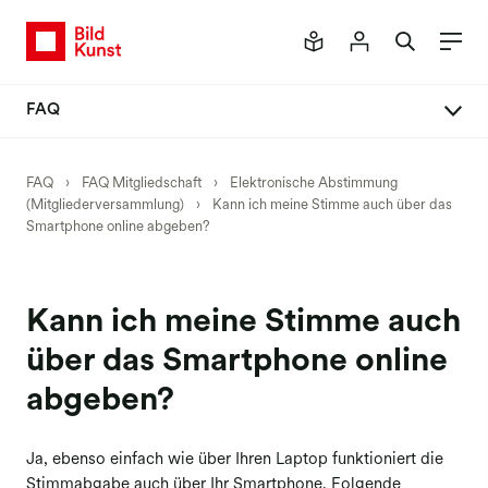
FAQ
FAQ Mitgliedschaft
FAQ
›
FAQ Mitgliedschaft
›
Elektronische Abstimmung
(Mitgliederversammlung)
›
Kann ich meine Stimme auch über das
Mitglied werden
Smartphone online abgeben?
Vertrag abschließen
Daten ändern
Kann ich meine Stimme auch
Passwort anfordern
über das Smartphone online
Vertrag ändern
abgeben?
Vertrag kündigen
Rechtsnachfolge
Ja, ebenso einfach wie über Ihren Laptop funktioniert die
Stimmabgabe auch über Ihr Smartphone. Folgende
Verlage & Bildagenturen