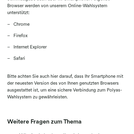
Browser werden von unserem Online-Wahlsystem
Berufsgruppenversammlungen
unterstützt:
Mitgliederversammlung
Chrome
Elektronische Abstimmung
Firefox
(Mitgliederversammlung)
Internet Explorer
Ausschüttungen
Safari
Reproduktion Kunst
Fernsehausstrahlung Kunst
​​​​​​​Bitte achten Sie auch hier darauf, dass Ihr Smartphone mit
Folgerecht Kunst & Fotografie
der neuesten Version des von Ihnen genutzten Browsers
ausgestattet ist, um eine sichere Verbindung zum Polyas-
Opt-out-Datenbank
Wahlsystem zu gewährleisten.
Weitere Fragen zum Thema