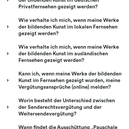
der bildenden Kunst im deutschen
Privatfernsehen gezeigt werden?
Berufsgruppenversammlungen
Wie verhalte ich mich, wenn meine Werke
Mitgliederversammlung
der bildenden Kunst im lokalen Fernsehen
Elektronische Abstimmung
gezeigt werden?
(Mitgliederversammlung)
Ausschüttungen
Wie verhalte ich mich, wenn meine Werke
der bildenden Kunst im ausländischen
Reproduktion Kunst
Fernsehen gezeigt werden?
Fernsehausstrahlung Kunst
Kann ich, wenn meine Werke der bildenden
Folgerecht Kunst & Fotografie
Kunst im Fernsehen gezeigt wurden, meine
Vergütungsansprüche (online) melden?
Opt-out-Datenbank
Worin besteht der Unterschied zwischen
der Senderechtsvergütung und der
Weitersendevergütung?
Wann findet die Ausschüttung „Pauschale