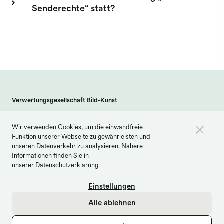
Senderechte“ statt?
Verwertungsgesellschaft Bild-Kunst
Weberstraße 61 · 53113 Bonn
Wir verwenden Cookies, um die einwandfreie
info@bildkunst.de
·
Telefon 0228 979 20 -600
Funktion unserer Webseite zu gewährleisten und
Kontakt
Impressum
Datenschutz
unseren Datenverkehr zu analysieren. Nähere
Informationen finden Sie in
Barrierefreiheit
Cookie Einstellungen
unserer
Datenschutzerklärung
Einstellungen
Alle ablehnen