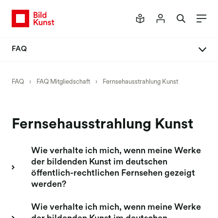
FAQ
FAQ Mitgliedschaft
FAQ
›
FAQ Mitgliedschaft
›
Fernsehausstrahlung Kunst
Mitglied werden
Vertrag abschließen
Fernsehausstrahlung Kunst
Daten ändern
Passwort anfordern
Wie verhalte ich mich, wenn meine Werke
der bildenden Kunst im deutschen
Vertrag ändern
öffentlich-rechtlichen Fernsehen gezeigt
Vertrag kündigen
werden?
Rechtsnachfolge
Wie verhalte ich mich, wenn meine Werke
Verlage & Bildagenturen