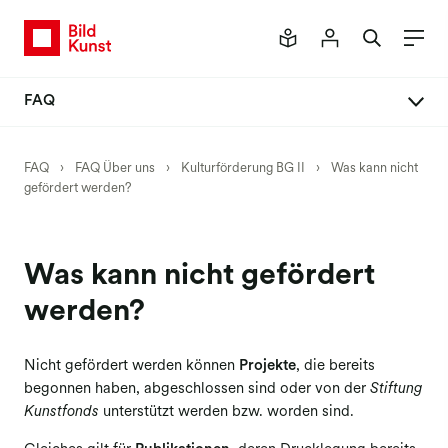
FAQ
FAQ Über uns
FAQ
›
FAQ Über uns
›
Kulturförderung BG II
›
Was kann nicht
gefördert werden?
Kulturförderung BG I
Kulturförderung BG II
Kulturförderung BG III
Was kann nicht gefördert
werden?
Nicht gefördert werden können
Projekte
, die bereits
begonnen haben, abgeschlossen sind oder von der
Stiftung
Kunstfonds
unterstützt werden bzw. worden sind.