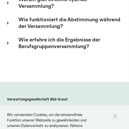
Versammlung?
Wie funktioniert die Abstimmung während
der Versammlung?
Wie erfahre ich die Ergebnisse der
Berufsgruppenversammlung?
Verwertungsgesellschaft Bild-Kunst
Weberstraße 61 · 53113 Bonn
Wir verwenden Cookies, um die einwandfreie
info@bildkunst.de
·
Telefon 0228 979 20 -600
Funktion unserer Webseite zu gewährleisten und
Kontakt
Impressum
Datenschutz
unseren Datenverkehr zu analysieren. Nähere