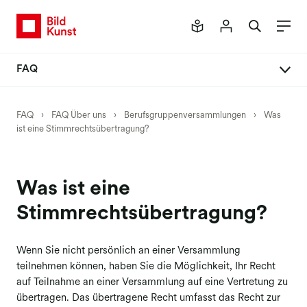
FAQ
FAQ Über uns
FAQ
›
FAQ Über uns
›
Berufsgruppenversammlungen
›
Was
ist eine Stimmrechtsübertragung?
Kulturförderung BG I
Kulturförderung BG II
Kulturförderung BG III
Was ist eine
Stimmrechtsübertragung?
Wenn Sie nicht persönlich an einer Versammlung
teilnehmen können, haben Sie die Möglichkeit, Ihr Recht
auf Teilnahme an einer Versammlung auf eine Vertretung zu
übertragen. Das übertragene Recht umfasst das Recht zur