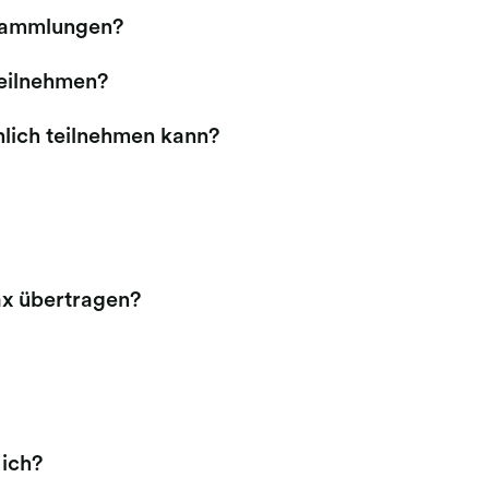
rsammlungen?
eilnehmen?
nlich teilnehmen kann?
ax übertragen?
ich?