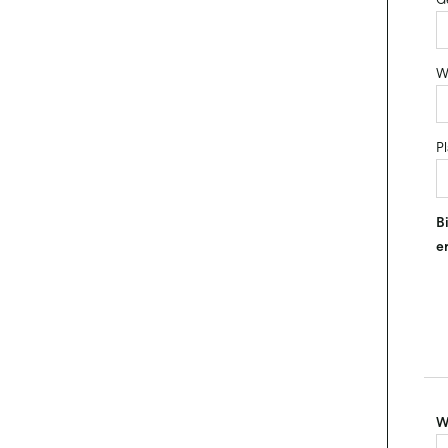
G
We
Pl
B
e
W