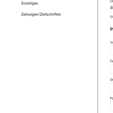
D
Sonstiges
d
Zeitungen/Zeitschriften
U
I
V
Fi
S
P