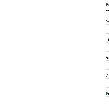
F
u
V
Ti
G
Au
Pr