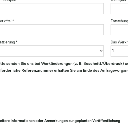
eburtsjahr
Todesjahr
rktitel
*
Entstehun
atzierung
*
Das Werk w
itte senden Sie uns bei Werkänderungen (z. B. Beschnitt/Überdruck) ode
rforderliche Referenznummer erhalten Sie am Ende des Anfragevorgan
eitere Informationen oder Anmerkungen zur geplanten Veröffentlichung