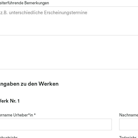
eiterführende Bemerkungen
ngaben zu den Werken
erk Nr.
1
orname Urheber*in
*
Nachname