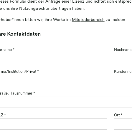
ieses Formular dient der Anfrage einer Lizenz und richtet sich entsp
ie uns ihre Nutzungsrechte übertragen haben
.
rheber*innen bitten wir, ihre Werke im
Mitgliederbereich
zu melden
hre Kontaktdaten
orname
*
Nachnam
rma/Institution/Privat
*
Kundennum
traße, Hausnummer
*
LZ
*
Ort
*