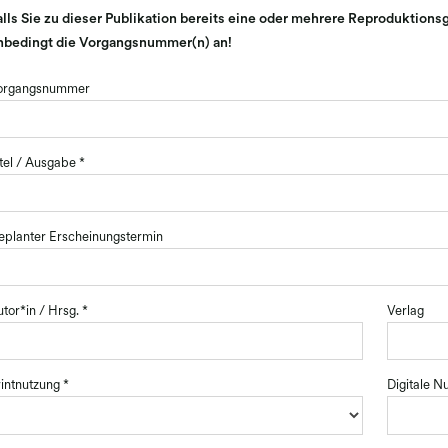
alls Sie zu dieser Publikation bereits eine oder mehrere Reproduktion
nbedingt die Vorgangsnummer(n) an!
organgsnummer
tel / Ausgabe
*
eplanter Erscheinungstermin
tor*in / Hrsg.
*
Verlag
intnutzung
*
Digitale N