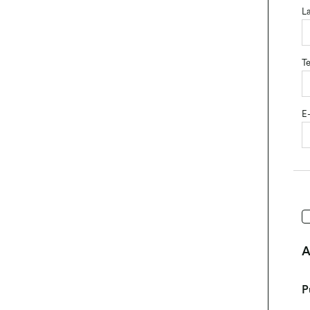
L
Te
E
A
P