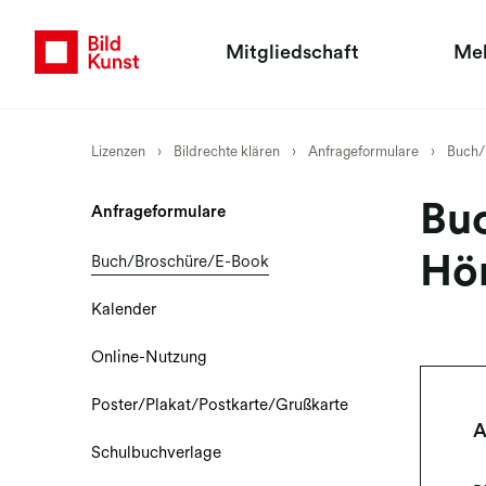
Mitgliedschaft
Me
Lizenzen
›
Bildrechte klären
›
Anfrageformulare
›
Buch/
Buc
Anfrageformulare
Hö
Buch/Broschüre/E-Book
Kalender
Online-Nutzung
Poster/Plakat/Postkarte/Grußkarte
A
Schulbuchverlage