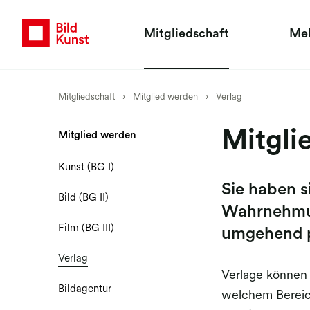
Mitgliedschaft
Me
Mitgliedschaft
›
Mitglied werden
›
Verlag
Mitgli
Mitglied werden
Kunst (BG I)
Sie haben s
Bild (BG II)
Wahrnehmun
Film (BG III)
umgehend p
Verlag
​​​​​​​Verlage k
Bildagentur
welchem Bereich