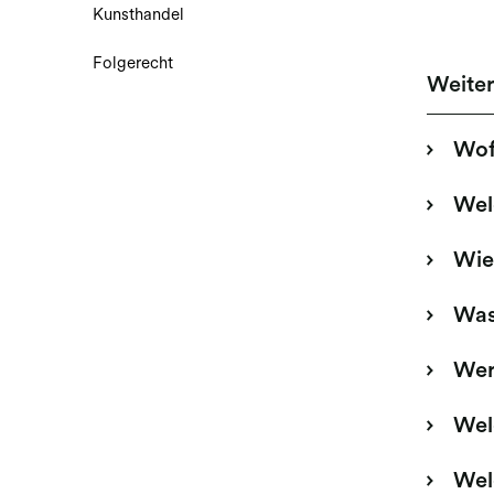
Kunsthandel
Folgerecht
Weite
Wof
Wel
Wie
Was
Wer
Wel
Wel