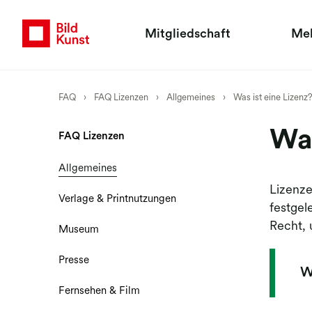
Mitgliedschaft
Me
FAQ
›
FAQ Lizenzen
›
Allgemeines
›
Was ist eine Lizenz
Was
FAQ Lizenzen
Allgemeines
Lizenze
Verlage & Printnutzungen
festgel
Recht, 
Museum
Presse
W
Fernsehen & Film