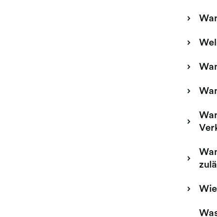
Wan
Wel
Wann
Wan
Wan
Ver
Wan
zulä
Wie 
Was