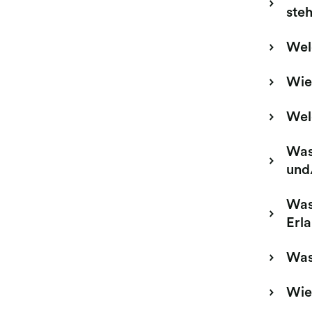
ste
Wel
Wie 
Wel
Was
und
Was
Erl
Was
Wie