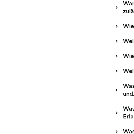
Wan
zulä
Wie 
Wel
Wie 
Wel
Was
und
Was
Erl
Was