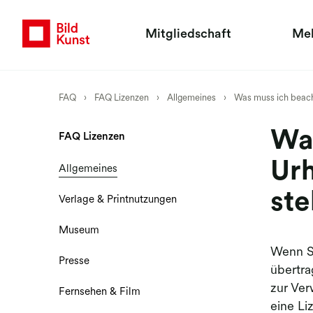
Mitgliedschaft
Me
FAQ
›
FAQ Lizenzen
›
Allgemeines
›
Was muss ich beach
Was
FAQ Lizenzen
Urh
Allgemeines
st
Verlage & Printnutzungen
Museum
Wenn Si
Presse
übertra
zur Ver
Fernsehen & Film
eine Li