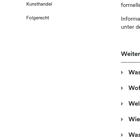
Kunsthandel
formell
Folgerecht
Informa
unter 
Weite
Was 
Wof
Wel
Wie
Was