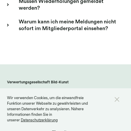
Müssen Wiederholungen gemeldet
werden?
Warum kann ich meine Meldungen nicht
sofort im Mitgliederportal einsehen?
Verwertungsgesellschaft Bild-Kunst
Weberstraße 61 · 53113 Bonn
Wir verwenden Cookies, um die einwandfreie
info@bildkunst.de
·
Telefon 0228 979 20 -600
Funktion unserer Webseite zu gewährleisten und
Kontakt
Impressum
Datenschutz
unseren Datenverkehr zu analysieren. Nähere
Informationen finden Sie in
Barrierefreiheit
Cookie Einstellungen
unserer
Datenschutzerklärung