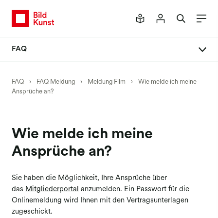
FAQ
FAQ Meldung
FAQ
›
FAQ Meldung
›
Meldung Film
›
Wie melde ich meine
Ansprüche an?
Neues Mitgliederportal
Meldeverfahren
Meldung Buch
Wie melde ich meine
Meldung Einzelbilder
Ansprüche an?
Meldung Honorar
Sie haben die Möglichkeit, Ihre Ansprüche über
Meldung Werkpräsentationen
das
Mitgliederportal
anzumelden. Ein Passwort für die
Meldung Kunst am Bau
Onlinemeldung wird Ihnen mit den Vertragsunterlagen
zugeschickt.
Meldung Social Media