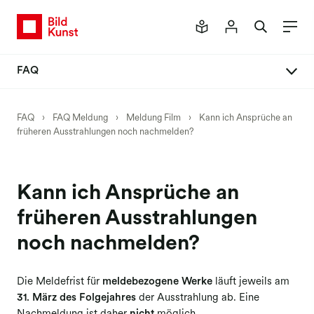
FAQ
FAQ Meldung
FAQ
›
FAQ Meldung
›
Meldung Film
›
Kann ich Ansprüche an
früheren Ausstrahlungen noch nachmelden?
Neues Mitgliederportal
Meldeverfahren
Meldung Buch
Kann ich Ansprüche an
Meldung Einzelbilder
früheren Ausstrahlungen
Meldung Honorar
noch nachmelden?
Meldung Werkpräsentationen
Die Meldefrist für
meldebezogene Werke
läuft jeweils am
Meldung Kunst am Bau
31. März des Folgejahres
der Ausstrahlung ab. Eine
Meldung Social Media