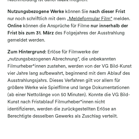
Nachmeldung ist daher
nicht
möglich.
Meldung Bildagenturen
Nutzungsbezogene Werke
können Sie
nach dieser Frist
nur noch schriftlich mit dem
„Meldeformular Film“
melden.
Meldung Buchverlage
Online
können die Ansprüche für Filme
nur innerhalb der
Meldung Film
Frist bis zum 31. März
des Folgejahres der Ausstrahlung
gemeldet werden.
Meldung Werbefilm
Zum Hintergrund:
Erlöse für Filmwerke der
„nutzungsbezogenen Abrechnung“, die unbekannten
Filmurheber*innen zustehen, werden von der VG Bild-Kunst
vier Jahre lang aufbewahrt, beginnend mit dem Ablauf des
Ausstrahlungsjahrs. Dieses Verfahren gilt vor allem für
größere Werke wie Spielfilme und lange Dokumentationen
(ab einer Nettolänge von 50 Minuten). Konnte die VG Bild-
Kunst nach Fristablauf Filmurheber*innen nicht
identifizieren, werden die zurückgestellten Erlöse an
Berechtigte desselben Gewerks als Zuschlag verteilt.