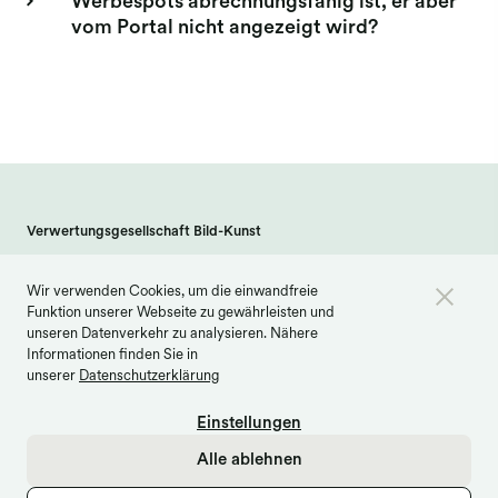
Werbespots abrechnungsfähig ist, er aber
vom Portal nicht angezeigt wird?
Verwertungsgesellschaft Bild-Kunst
Weberstraße 61 · 53113 Bonn
Wir verwenden Cookies, um die einwandfreie
info@bildkunst.de
·
Telefon 0228 979 20 -600
Funktion unserer Webseite zu gewährleisten und
Kontakt
Impressum
Datenschutz
unseren Datenverkehr zu analysieren. Nähere
Informationen finden Sie in
Barrierefreiheit
Cookie Einstellungen
unserer
Datenschutzerklärung
Einstellungen
Alle ablehnen