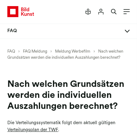
FAQ
FAQ Meldung
FAQ
›
FAQ Meldung
›
Meldung Werbefilm
›
Nach welchen
Grundsätzen werden die individuellen Auszahlungen berechnet?
Neues Mitgliederportal
Meldeverfahren
Meldung Buch
Nach welchen Grundsätzen
Meldung Einzelbilder
werden die individuellen
Meldung Honorar
Auszahlungen berechnet?
Meldung Werkpräsentationen
Die Verteilungssystematik folgt dem aktuell gültigen
Meldung Kunst am Bau
Verteilungsplan der TWF
.
Meldung Social Media