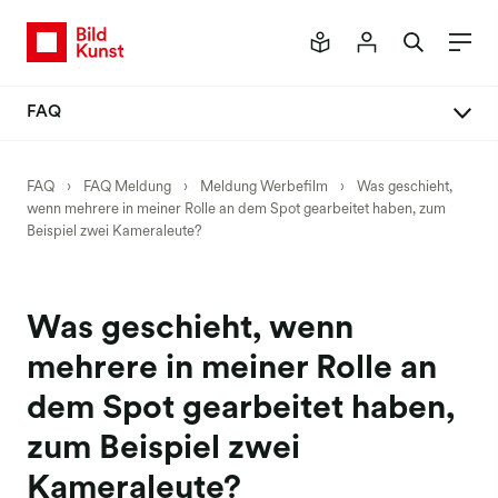
FAQ
FAQ Meldung
FAQ
›
FAQ Meldung
›
Meldung Werbefilm
›
Was geschieht,
wenn mehrere in meiner Rolle an dem Spot gearbeitet haben, zum
Neues Mitgliederportal
Beispiel zwei Kameraleute?
Meldeverfahren
Meldung Buch
Was geschieht, wenn
Meldung Einzelbilder
mehrere in meiner Rolle an
Meldung Honorar
dem Spot gearbeitet haben,
Meldung Werkpräsentationen
zum Beispiel zwei
Meldung Kunst am Bau
Kameraleute?
Meldung Social Media