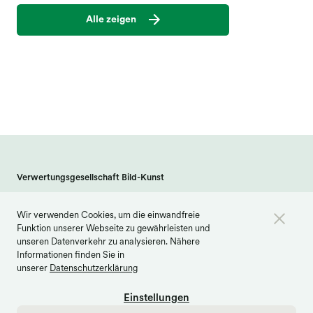
Alle zeigen
Verwertungsgesellschaft Bild-Kunst
Weberstraße 61 · 53113 Bonn
Wir verwenden Cookies, um die einwandfreie
info@bildkunst.de
·
Telefon 0228 979 20 -600
Funktion unserer Webseite zu gewährleisten und
Kontakt
Impressum
Datenschutz
unseren Datenverkehr zu analysieren. Nähere
Informationen finden Sie in
Barrierefreiheit
Cookie Einstellungen
unserer
Datenschutzerklärung
Einstellungen