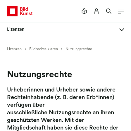
Lizenzen
Bildrechte klären
Lizenzen
›
Bildrechte klären
›
Nutzungsrechte
Ihr Weg zur Lizenz
Anfrageformulare
Nutzungsrechte
Vertretene Künstler*innen
Künstlersuche
Urheberinnen und Urheber sowie andere
Rechteinhabende (z. B. deren Erb*innen)
Nutzungsrechte
verfügen über
Sonderfälle
ausschließliche Nutzungsrechte an ihren
geschützten Werken. Mit der
Fehlende Lizenz
Mitgliedschaft haben sie diese Rechte der