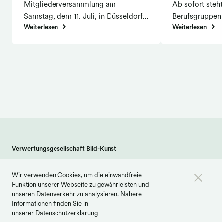
Mitgliederversammlung am
Ab sofort steh
Samstag, dem 11. Juli, in Düsseldorf
Berufsgruppen I
Weiterlesen
Weiterlesen
statt. In seinem Geschäftsbericht zog
anderen wird e
Urban Pappi Konsequenzen aus dem
Zum Start ermö
Erlösrückgang: Die Abhängigkeit der
Abgabe der Me
VG Bild-Kunst von der
Nutzungsjahr 
Privatkopievergütung müsse
Funktionalität
verringert werden. Dies setze voraus,
dass neue, kollektiv zu verwaltende
Erlösquellen vom Gesetzgeber
robust ausgestaltet würden.
Gerichtsverfahren, die teilweise
länger als zehn Jahre in Anspruch
Verwertungsgesellschaft Bild-Kunst
nehmen, seien für die Urheber*innen
Weberstraße 61 · 53113 Bonn
nicht hinzunehmen.
Wir verwenden Cookies, um die einwandfreie
info@bildkunst.de
·
Telefon 0228 979 20 -600
Funktion unserer Webseite zu gewährleisten und
Kontakt
Impressum
Datenschutz
unseren Datenverkehr zu analysieren. Nähere
Informationen finden Sie in
Barrierefreiheit
Cookie Einstellungen
unserer
Datenschutzerklärung