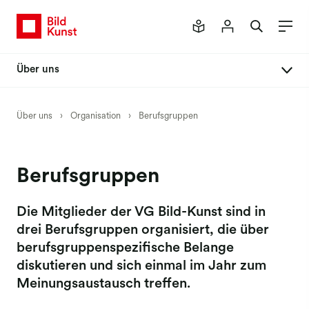
Über uns
Organisation
Über uns
›
Organisation
›
Berufsgruppen
Vorstand
Verwaltungsrat
Berufsgruppen
Kommissionen
Berufsgruppen
Die Mitglieder der VG Bild-Kunst sind in
drei Berufsgruppen organisiert, die über
Mitgliederversammlung
berufsgruppenspezifische Belange
Stimmrechtsübertragung
diskutieren und sich einmal im Jahr zum
Meinungsaustausch treffen.
Elektronisch abstimmen
Ehrenmitglieder