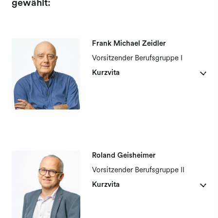
gewählt:
Frank Michael Zeidler
Vorsitzender Berufsgruppe I
Kurzvita
Frank Michael Zeidler wurde 1952 in Leipzig geboren und
ist in Ulm an der Donau aufgewachsen. Heute lebt und
arbeitet er als freischaffender Künstler und Autor in
Roland Geisheimer
Potsdam.
Vorsitzender Berufsgruppe II
Kurzvita
Er studierte Philosophie und Germanistik an der
Eberhard-
Karls-Universität
in Tübingen, anschließend Malerei und
Grafik an der
Hochschule für bildende Künste
in Berlin.