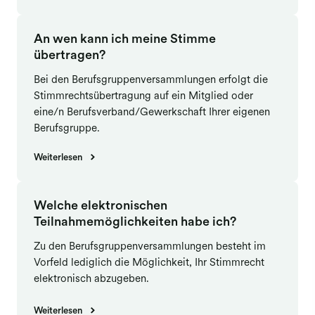
Regie (BVR)
. Diesen vertritt er als Delegierter bei der
Federation of European Screendirectors (FERA)
. In der
An wen kann ich meine Stimme
Filmförderungsanstalt (FFA)
ist er Mitglied im Ausschuss
übertragen?
für EU-Filmfragen und Stellvertreter im Verwaltungsrat.
Außerdem ist er Mitglied in der
AG DOK
und im
Filmbüro
Bei den Berufsgruppenversammlungen erfolgt die
NW
. Seit 2019 ist Michael Chauvistré Mitglied des
Stimmrechtsübertragung auf ein Mitglied oder
Verwaltungsrates der
VG Bild-Kunst
und seit 2022
eine/n Berufsverband/Gewerkschaft Ihrer eigenen
Berufsgruppe.
Vorsitzender der Berufsgruppe III (Film).
Weiterlesen
Welche elektronischen
Teilnahmemöglichkeiten habe ich?
Zu den Berufsgruppenversammlungen besteht im
Vorfeld lediglich die Möglichkeit, Ihr Stimmrecht
elektronisch abzugeben.
Weiterlesen