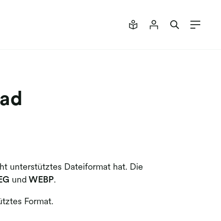
oad
ht unterstütztes Dateiformat hat. Die
EG
und
WEBP
.
ütztes Format.