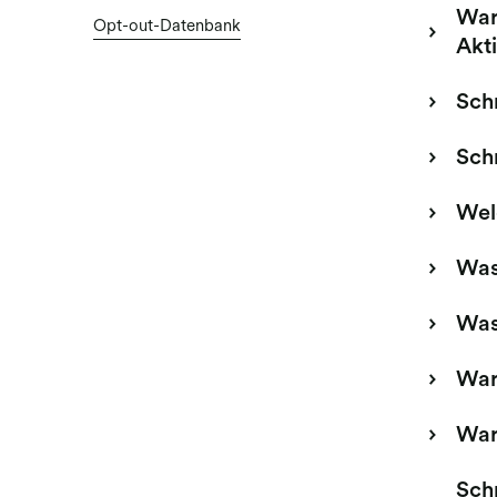
Waru
Opt-out-Datenbank
Akt
Schr
Schr
Wel
Was
Was
War
War
Schr