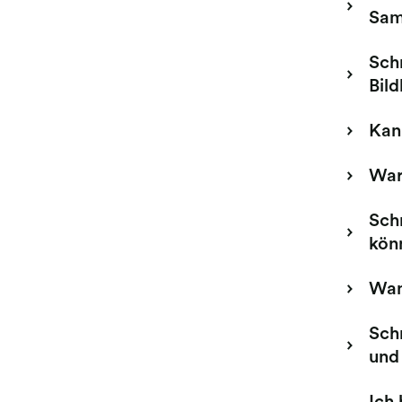
Sam
Schr
Bil
Kann
War
Schr
kön
Wann
Schr
und