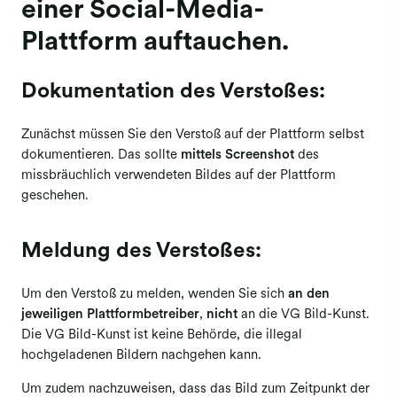
einer Social-Media-
Berufsgruppenversammlungen
Plattform auftauchen.
Mitgliederversammlung
Dokumentation des Verstoßes:
Elektronische Abstimmung
(Mitgliederversammlung)
Zunächst müssen Sie den Verstoß auf der Plattform selbst
Ausschüttungen
dokumentieren. Das sollte
mittels Screenshot
des
Reproduktion Kunst
missbräuchlich verwendeten Bildes auf der Plattform
geschehen.
Fernsehausstrahlung Kunst
Folgerecht Kunst & Fotografie
Meldung des Verstoßes:
Opt-out-Datenbank
Um den Verstoß zu melden, wenden Sie sich
an den
jeweiligen Plattformbetreiber
,
nicht
an die VG Bild-Kunst.
Die VG Bild-Kunst ist keine Behörde, die illegal
hochgeladenen Bildern nachgehen kann.
Um zudem nachzuweisen, dass das Bild zum Zeitpunkt der