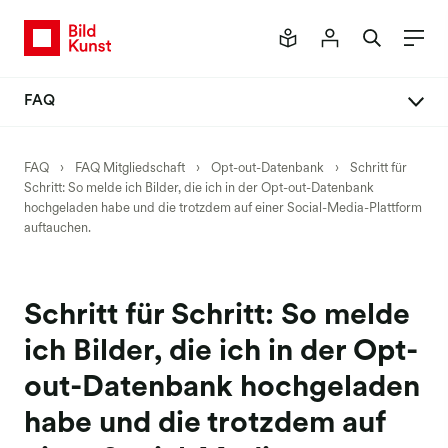
FAQ
FAQ Mitgliedschaft
FAQ
›
FAQ Mitgliedschaft
›
Opt-out-Datenbank
›
Schritt für
Schritt: So melde ich Bilder, die ich in der Opt-out-Datenbank
Mitglied werden
hochgeladen habe und die trotzdem auf einer Social-Media-Plattform
auftauchen.
Vertrag abschließen
Daten ändern
Passwort anfordern
Schritt für Schritt: So melde
Vertrag ändern
ich Bilder, die ich in der Opt-
Vertrag kündigen
out-Datenbank hochgeladen
Rechtsnachfolge
habe und die trotzdem auf
Verlage & Bildagenturen