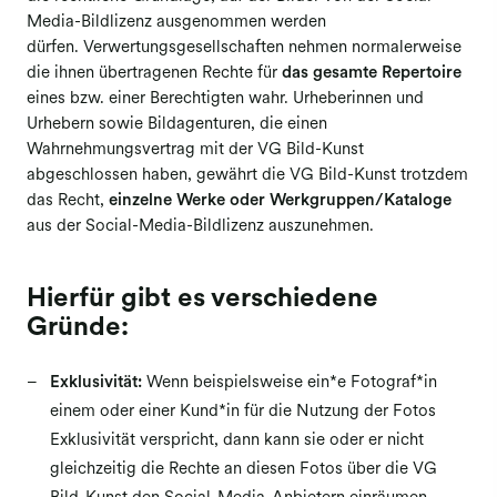
Media-Bildlizenz ausgenommen werden
Berufsgruppenversammlungen
dürfen. Verwertungsgesellschaften nehmen normalerweise
die ihnen übertragenen Rechte für
das gesamte Repertoire
Mitgliederversammlung
eines bzw. einer Berechtigten wahr. Urheberinnen und
Elektronische Abstimmung
Urhebern sowie Bildagenturen, die einen
(Mitgliederversammlung)
Wahrnehmungsvertrag mit der VG Bild-Kunst
abgeschlossen haben, gewährt die VG Bild-Kunst trotzdem
Ausschüttungen
das Recht,
einzelne Werke oder Werkgruppen/Kataloge
Reproduktion Kunst
aus der Social-Media-Bildlizenz auszunehmen.
Fernsehausstrahlung Kunst
Hierfür gibt es verschiedene
Folgerecht Kunst & Fotografie
Gründe:
Opt-out-Datenbank
Exklusivität:
Wenn beispielsweise ein*e Fotograf*in
einem oder einer Kund*in für die Nutzung der Fotos
Exklusivität
verspricht, dann kann sie oder er nicht
gleichzeitig die Rechte an diesen Fotos über die VG