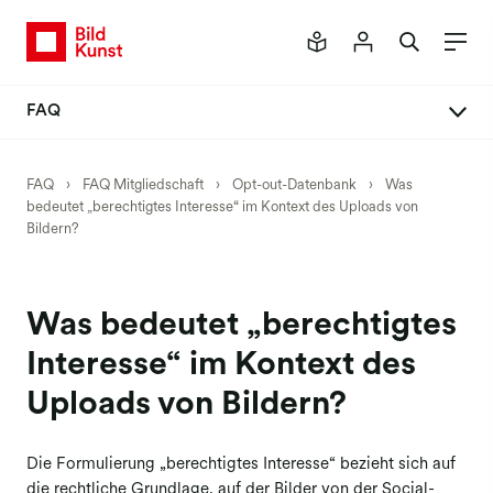
FAQ
FAQ Mitgliedschaft
FAQ
›
FAQ Mitgliedschaft
›
Opt-out-Datenbank
›
Was
bedeutet „berechtigtes Interesse“ im Kontext des Uploads von
Mitglied werden
Bildern?
Vertrag abschließen
Daten ändern
Was bedeutet „berechtigtes
Passwort anfordern
Interesse“ im Kontext des
Vertrag ändern
Uploads von Bildern?
Vertrag kündigen
Rechtsnachfolge
Die Formulierung „berechtigtes Interesse“ bezieht sich auf
die rechtliche Grundlage, auf der Bilder von der Social-
Verlage & Bildagenturen