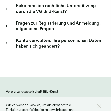
Bekomme ich rechtliche Unterstützung
durch die VG Bild-Kunst?
Fragen zur Registrierung und Anmeldung,
allgemeine Fragen
Konto verwalten: Ihre persönlichen Daten
haben sich geändert?
Verwertungsgesellschaft Bild-Kunst
Weberstraße 61 · 53113 Bonn
Wir verwenden Cookies, um die einwandfreie
info@bildkunst.de
·
Telefon 0228 979 20 -600
Funktion unserer Webseite zu gewährleisten und