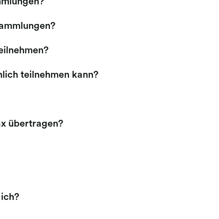
mmlungen?
rsammlungen?
eilnehmen?
nlich teilnehmen kann?
ax übertragen?
ich?