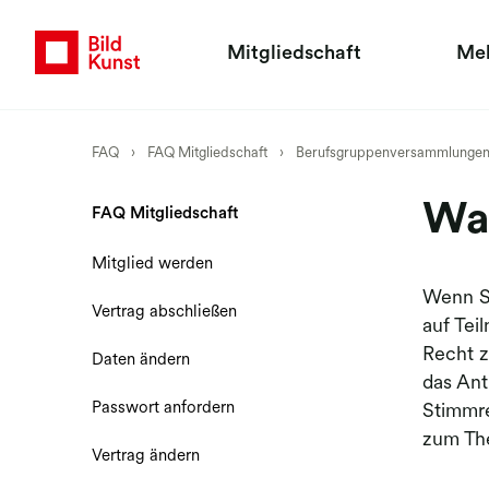
Mitgliedschaft
Me
FAQ
›
FAQ Mitgliedschaft
›
Berufsgruppenversammlunge
Was
FAQ Mitgliedschaft
Mitglied werden
Wenn Si
Vertrag abschließen
auf Tei
Recht z
Daten ändern
das Ant
Passwort anfordern
Stimmr
zum The
Vertrag ändern