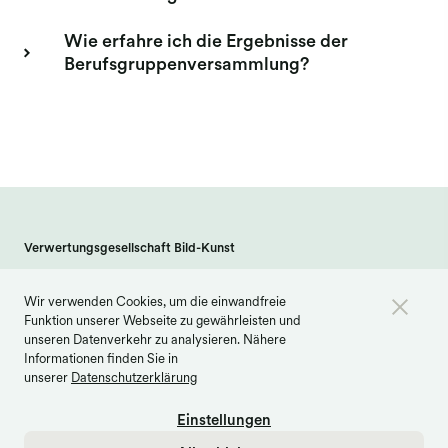
Wie erfahre ich die Ergebnisse der
Berufsgruppenversammlung?
Verwertungsgesellschaft Bild-Kunst
Weberstraße 61 · 53113 Bonn
Wir verwenden Cookies, um die einwandfreie
info@bildkunst.de
·
Telefon 0228 979 20 -600
Funktion unserer Webseite zu gewährleisten und
Kontakt
Impressum
Datenschutz
unseren Datenverkehr zu analysieren. Nähere
Informationen finden Sie in
Barrierefreiheit
Cookie Einstellungen
unserer
Datenschutzerklärung
Einstellungen