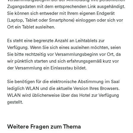
Versammlungsbeginn bei der Anmeldung Ihre persönlichen
Zugangsdaten mit dem entsprechenden Link ausgehändigt.
Berufsgruppenversammlungen
Sie können sich entweder mit Ihrem eigenen Endgerät
(Laptop, Tablet oder Smartphone) einloggen oder sich vor
Mitgliederversammlung
Ort ein Tablet ausleihen.
Elektronische Abstimmung
(Mitgliederversammlung)
Es steht eine begrenzte Anzahl an Leihtablets zur
Ausschüttungen
Verfügung. Wenn Sie sich eines ausleihen möchten, seien
Sie bitte rechtzeitig vor Versammlungsbeginn vor Ort, da
Reproduktion Kunst
wir pünktlich starten und sich erfahrungsgemäß kurz vor
der Versammlung ein Einlassstau bildet.
Fernsehausstrahlung Kunst
Folgerecht Kunst & Fotografie
​​​​​​​Sie benötigen für die elektronische Abstimmung im Saal
lediglich WLAN und die aktuelle Version Ihres Browsers.
Opt-out-Datenbank
WLAN wird üblicherweise über das Hotel zur Verfügung
gestellt.
Weitere Fragen zum Thema