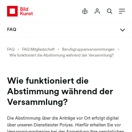
FAQ
FAQ Mitgliedschaft
FAQ
›
FAQ Mitgliedschaft
›
Berufsgruppenversammlungen
›
Wie funktioniert die Abstimmung während der Versammlung?
Mitglied werden
Vertrag abschließen
Daten ändern
Wie funktioniert die
Passwort anfordern
Abstimmung während der
Vertrag ändern
Versammlung?
Vertrag kündigen
Die Abstimmung über die Anträge vor Ort erfolgt digital
Rechtsnachfolge
über unseren Dienstleister Polyas. Hierfür erhalten Sie vor
Verlage & Bildagenturen