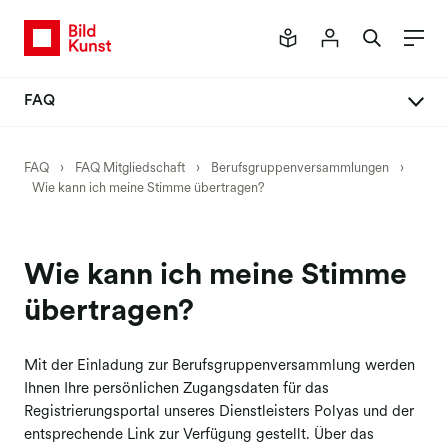
FAQ
FAQ Mitgliedschaft
FAQ
›
FAQ Mitgliedschaft
›
Berufsgruppenversammlungen
›
Wie kann ich meine Stimme übertragen?
Mitglied werden
Vertrag abschließen
Daten ändern
Wie kann ich meine Stimme
Passwort anfordern
übertragen?
Vertrag ändern
Mit der Einladung zur Berufsgruppenversammlung werden
Vertrag kündigen
Ihnen Ihre persönlichen Zugangsdaten für das
Rechtsnachfolge
Registrierungsportal unseres Dienstleisters Polyas und der
entsprechende Link zur Verfügung gestellt. Über das
Verlage & Bildagenturen