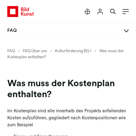
FAQ
FAQ Über uns
FAQ
›
FAQ Über uns
›
Kulturförderung BG I
›
Was muss der
Kostenplan enthalten?
Kulturförderung BG I
Kulturförderung BG II
Kulturförderung BG III
Was muss der Kostenplan
enthalten?
Im Kostenplan sind alle innerhalb des Projekts anfallenden
Kosten aufzuführen, gegliedert nach Kostenpositionen wie
zum Beispiel