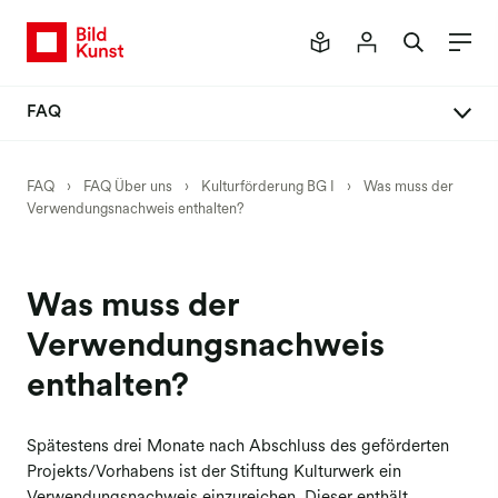
FAQ
FAQ Über uns
FAQ
›
FAQ Über uns
›
Kulturförderung BG I
›
Was muss der
Verwendungsnachweis enthalten?
Kulturförderung BG I
Kulturförderung BG II
Kulturförderung BG III
Was muss der
Verwendungsnachweis
enthalten?
Spätestens drei Monate nach Abschluss des geförderten
Projekts/Vorhabens ist der Stiftung Kulturwerk ein