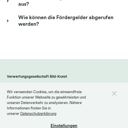
aus?
Wie können die Fördergelder abgerufen
werden?
Verwertungsgesellschaft Bild-Kunst
Weberstraße 61 · 53113 Bonn
Wir verwenden Cookies, um die einwandfreie
info@bildkunst.de
·
Telefon 0228 979 20 -600
Funktion unserer Webseite zu gewährleisten und
Kontakt
Impressum
Datenschutz
unseren Datenverkehr zu analysieren. Nähere
Informationen finden Sie in
Barrierefreiheit
Cookie Einstellungen
unserer
Datenschutzerklärung
Einstellungen