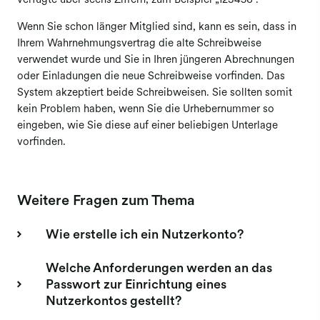
verfügte über sechs Ziffern, zum Beispiel „123456“.
Meldung Bildagenturen
Wenn Sie schon länger Mitglied sind, kann es sein, dass in
Ihrem Wahrnehmungsvertrag die alte Schreibweise
Meldung Buchverlage
verwendet wurde und Sie in Ihren jüngeren Abrechnungen
Meldung Film
oder Einladungen die neue Schreibweise vorfinden. Das
System akzeptiert beide Schreibweisen. Sie sollten somit
Meldung Werbefilm
kein Problem haben, wenn Sie die Urhebernummer so
eingeben, wie Sie diese auf einer beliebigen Unterlage
vorfinden.
Weitere Fragen zum Thema
Wie erstelle ich ein Nutzerkonto?
Welche Anforderungen werden an das
Passwort zur Einrichtung eines
Nutzerkontos gestellt?