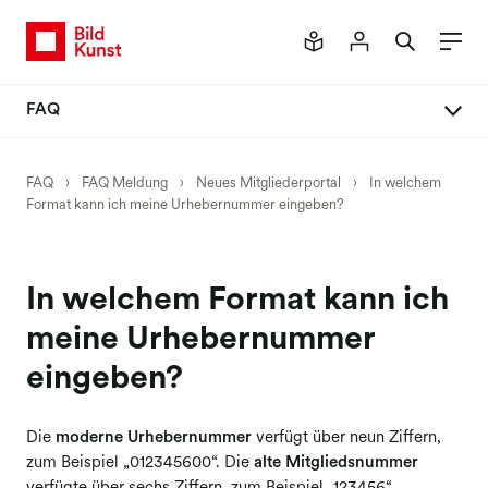
FAQ
FAQ Meldung
FAQ
›
FAQ Meldung
›
Neues Mitgliederportal
›
In welchem
Format kann ich meine Urhebernummer eingeben?
Neues Mitgliederportal
Meldeverfahren
Meldung Buch
In welchem Format kann ich
Meldung Einzelbilder
meine Urhebernummer
Meldung Honorar
eingeben?
Meldung Werkpräsentationen
Die
moderne Urhebernummer
verfügt über neun Ziffern,
Meldung Kunst am Bau
zum Beispiel „012345600“.
Die
alte Mitgliedsnummer
Meldung Social Media